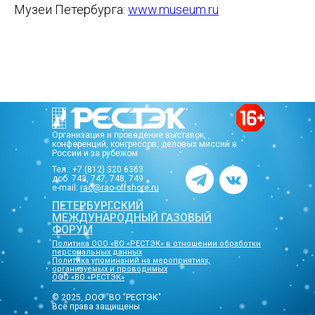
Музеи Петербурга:
www.museum.ru
Организация и проведение выставок,
конференций, конгрессов, деловых миссий в
России и за рубежом
Тел.: +7 (812) 320 6363
доб. 743, 747, 748, 749
e-mail:
rao@rao-offshore.ru
ПЕТЕРБУРГСКИЙ
МЕЖДУНАРОДНЫЙ ГАЗОВЫЙ
ФОРУМ
Политика ООО «ВО «РЕСТЭК» в отношении обработки
персональных данных
Политика упоминаний на мероприятиях,
организуемых и проводимых
ООО «ВО «РЕСТЭК»
© 2025, ООО "ВО "РЕСТЭК"
Все права защищены