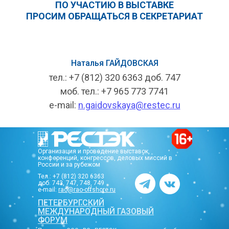
ПО УЧАСТИЮ В ВЫСТАВКЕ
ПРОСИМ ОБРАЩАТЬСЯ В СЕКРЕТАРИАТ
Наталья ГАЙДОВСКАЯ
тел.: +7 (812) 320 6363 доб. 747
моб. тел.: +7 965 773 7741
e-mail:
n.gaidovskaya@restec.ru
Организация и проведение выставок,
конференций, конгрессов, деловых миссий в
России и за рубежом
Тел.: +7 (812) 320 6363
доб. 743, 747, 748, 749
e-mail:
rao@rao-offshore.ru
ПЕТЕРБУРГСКИЙ
МЕЖДУНАРОДНЫЙ ГАЗОВЫЙ
ФОРУМ