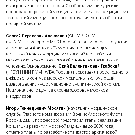
и кадровые аспекты отрасли. Особое внимание уделили
вопросам водолазной медицины, развития телемедицинских
технологий и международного сотрудничества в области
полярной медицины.
Сергей Сергеевич Алексанин
(ФГБУ ВЦЭРМ
им. А. М. Никифорова МЧС России) анонсировал, что учения
«Безопасная Арктика-2025» станут полигоном для
испытаний новых медицинских изделий и отработки
межведомственного взаимодействия в экстремальных
условиях. Одновременно
Юрий Валентинович Грабский
(ФГБУН НИИ ПММ ФМБА России) представил проект единого
цифрового контура морской медицины, включающий
развертывание информационно-аналитической системы
Национального центра охраны здоровья моряков
и водолазов.
Игорь Геннадьевич Мосягин
(начальник медицинской
службы Главного командования Военно-Морского Флота
России, д.м.н., профессор) представил этапы реализации
Концепции развития морской медицины до 2030 года,
отметив планы по разработке стандартов арктической