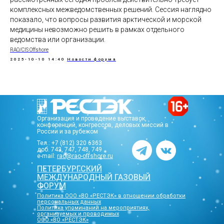
комплексных межведомственных решений. Сессия наглядно
показало, что вопросы развития арктической и морской
медицины невозможно решить в рамках отдельного
ведомства или организации.
RAO/CIS Offshore
2025-10-10 14:40
Новости форума
Организация и проведение выставок,
конференций, конгрессов, деловых миссий в
России и за рубежом
Тел.: +7 (812) 320 6363
доб. 743, 747, 748, 749
e-mail:
rao@rao-offshore.ru
ПЕТЕРБУРГСКИЙ
МЕЖДУНАРОДНЫЙ ГАЗОВЫЙ
ФОРУМ
Политика ООО «ВО «РЕСТЭК» в отношении обработки
персональных данных
Политика упоминаний на мероприятиях,
организуемых и проводимых
ООО «ВО «РЕСТЭК»