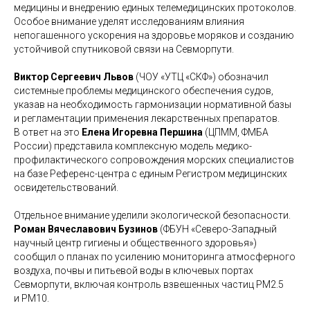
медицины и внедрению единых телемедицинских протоколов.
Особое внимание уделят исследованиям влияния
непогашенного ускорения на здоровье моряков и созданию
устойчивой спутниковой связи на Севморпути.
Виктор Сергеевич Львов
(ЧОУ «УТЦ «СКФ») обозначил
системные проблемы медицинского обеспечения судов,
указав на необходимость гармонизации нормативной базы
и регламентации применения лекарственных препаратов.
В ответ на это
Елена Игоревна Першина
(ЦПММ, ФМБА
России) представила комплексную модель медико-
профилактического сопровождения морских специалистов
на базе Референс-центра с единым Регистром медицинских
освидетельствований.
Отдельное внимание уделили экологической безопасности.
Роман Вячеславович Бузинов
(ФБУН «Северо-Западный
научный центр гигиены и общественного здоровья»)
сообщил о планах по усилению мониторинга атмосферного
воздуха, почвы и питьевой воды в ключевых портах
Севморпути, включая контроль взвешенных частиц РМ2.5
и РМ10.