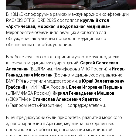
В КВЦ «Экспофорум» в рамках международной конференции
RAO/CIS OFFSHORE 2025 состоялся
круглый стол
«Арктическая, морская и водолазная медицина»
.
Мероприятие объединило ведущих экспертов для
обсуждения актуальных вопросов медицинского
обеспечения в особых условиях.
В работе круглого стола приняли участие руководители
ключевых медицинских учреждений:
Сергей Сергеевич
Алексанин
(ВЦЭРМ им. Никифорова МЧС России) и
Игорь
Геннадьевич Мосягин
(Военно-медицинское управление
ВМФ РФ) выступили модераторами, а
Юрий Валентинович
Грабский
(НИИ ФМБА России),
Елена Игоревна Першина
(ЦПММ ФМБА России),
Кирилл Геннадьевич Мешков
(«СКФ ТМ») и
Станислав Алексеевич Яцентюк
(«Газпромнефть-Развитие») — сопредседателями.
В центре дискуссии были приоритеты развития морского
здравоохранения в Арктике, медицина на отдаленных
промышленных объектах, организация медицинской
эвакуации с морских месторождений, а также правовые