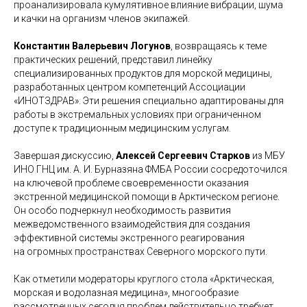
проанализировала кумулятивное влияние вибрации, шума
и качки на организм членов экипажей.
Константин Валерьевич Логунов
, возвращаясь к теме
практических решений, представил линейку
специализированных продуктов для морской медицины,
разработанных центром компетенций Ассоциации
«ИНОТЗДРАВ». Эти решения специально адаптированы для
работы в экстремальных условиях при ограниченном
доступе к традиционным медицинским услугам.
Завершая дискуссию,
Алексей Сергеевич Старков
из МБУ
ИНО ГНЦ им. А. И. Бурназяна ФМБА России сосредоточился
на ключевой проблеме своевременности оказания
экстренной медицинской помощи в Арктическом регионе.
Он особо подчеркнул необходимость развития
межведомственного взаимодействия для создания
эффективной системы экстренного реагирования
на огромных пространствах Северного морского пути.
Как отметили модераторы круглого стола «Арктическая,
морская и водолазная медицина», многообразие
рассмотренных сегодня проблем действительно требует