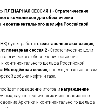
ся
ПЛЕНАРНАЯ СЕССИЯ 1 «Стратегические
дного комплексов для обеспечения
ы и континентального шельфа Российской
 Н3)
будет работать
выставочная экспозиция,
исле
пленарная сессия 2
«Стратегические цели
ехнологического обеспечения освоения
 и континентального шельфа Российской
ся
Молодёжная сессия
,
посвящённая
вопросам
рской добычи нефти и газа.
пройдет подведение итогов и
награждение
учных, научно-технических и инновационных
освоение Арктики и континентально го шельфа,