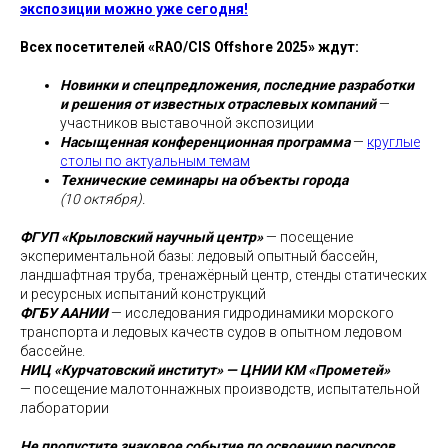
экспозиции можно уже сегодня!
Всех посетителей «RAO/CIS Offshore 2025» ждут:
Новинки и спецпредложения, последние разработки
и решения от известных отраслевых компаний
—
участников выставочной экспозиции
Насыщенная конференционная программа
—
круглые
столы по актуальным темам
Технические семинары на объекты города
(10 октября).
ФГУП «Крыловский научный центр»
— посещение
экспериментальной базы: ледовый опытный бассейн,
ландшафтная труба, тренажёрный центр, стенды статических
и ресурсных испытаний конструкций
ФГБУ ААНИИ
— исследования гидродинамики морского
транспорта и ледовых качеств судов в опытном ледовом
бассейне.
НИЦ «Курчатовский институт» — ЦНИИ КМ «Прометей»
— посещение малотоннажных производств, испытательной
лаборатории
Не пропустите знаковое событие по освоению ресурсов