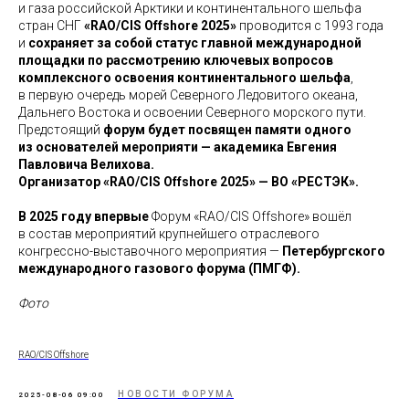
и газа российской Арктики и континентального шельфа
стран СНГ
«RAO/CIS Offshore 2025»
проводится с 1993 года
и
сохраняет за собой статус главной международной
площадки по рассмотрению ключевых вопросов
комплексного освоения континентального шельфа
,
в первую очередь морей Северного Ледовитого океана,
Дальнего Востока и освоении Северного морского пути.
Предстоящий
форум будет посвящен памяти одного
из основателей мероприяти — академика Евгения
Павловича Велихова.
Организатор «RAO/CIS Offshore 2025» — ВО «РЕСТЭК».
В 2025 году впервые
Форум «RAO/CIS Offshore» вошёл
в состав мероприятий крупнейшего отраслевого
конгрессно-выставочного мероприятия —
Петербургского
международного газового форума (ПМГФ).
Фото
RAO/CIS Offshore
НОВОСТИ ФОРУМА
2025-08-06 09:00