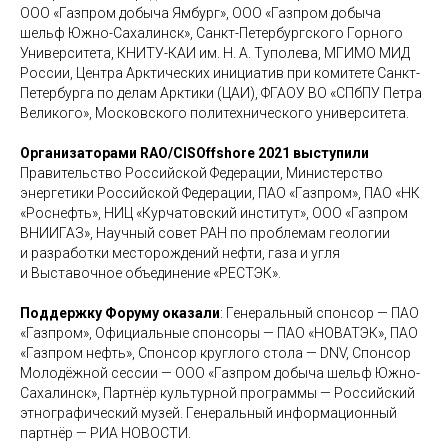
ООО «Газпром добыча Ямбург», ООО «Газпром добыча
шельф Южно-Сахалинск», Санкт-Петербургского Горного
Университета, КНИТУ-КАИ им. Н. А. Туполева, МГИМО МИД
России, Центра Арктических инициатив при комитете Санкт-
Петербурга по делам Арктики (ЦАИ), ФГАОУ ВО «СПбПУ Петра
Великого», Московского политехнического университета.
Организаторами RAO/CISOffshore 2021 выступили
Правительство Российской Федерации, Министерство
энергетики Российской Федерации, ПАО «Газпром», ПАО «НК
«Роснефть», НИЦ «Курчатовский институт», ООО «Газпром
ВНИИГАЗ», Научный совет РАН по проблемам геологии
и разработки месторождений нефти, газа и угля
и Выставочное объединение «РЕСТЭК».
Поддержку Форуму оказали
: Генеральный спонсор — ПАО
«Газпром», Официальные спонсоры — ПАО «НОВАТЭК», ПАО
«Газпром нефть», Спонсор круглого стола — DNV, Спонсор
Молодёжной сессии — ООО «Газпром добыча шельф Южно-
Сахалинск», Партнёр культурной программы — Российский
этнографический музей. Генеральный информационный
партнёр — РИА НОВОСТИ.