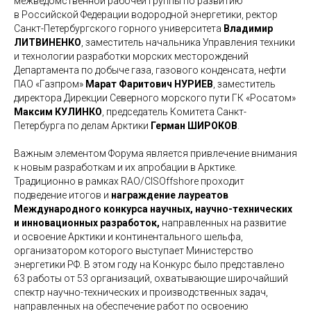
межведомственной рабочей группы по развитию
в Российской Федерации водородной энергетики, ректор
Санкт-Петербургского горного университета
Владимир
ЛИТВИНЕНКО
, заместитель начальника Управления техники
и технологии разработки морских месторождений
Департамента по добыче газа, газового конденсата, нефти
ПАО «Газпром»
Марат Фаритович НУРИЕВ
, заместитель
директора Дирекции Северного морского пути ГК «Росатом»
Максим КУЛИНКО
, председатель Комитета Санкт-
Петербурга по делам Арктики
Герман ШИРОКОВ
.
Важным элементом Форума является привлечение внимания
к новым разработкам и их апробации в Арктике.
Традиционно в рамках RAO/CISOffshore проходит
подведение итогов и
награждение лауреатов
Международного конкурса научных, научно-технических
и инновационных разработок,
направленных на развитие
и освоение Арктики и континентального шельфа,
организатором которого выступает Министерство
энергетики РФ. В этом году на Конкурс было представлено
63 работы от 53 организаций, охватывающие широчайший
спектр научно-технических и производственных задач,
направленных на обеспечение работ по освоению