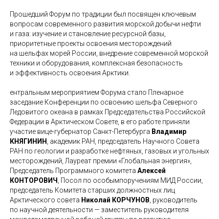
Прошедший Форум по традиции был посвящен ключевым
вопросам современного развития морской добычи нефти
и газа: изучение и становление ресурсной базы,
приоритетные проекты освоения месторождений
на шельфах морей России, внедрение современной морской
техники и оборудования, комплексная безопасность
и эффективность освоения Арктики.
ентральным мероприятием Форума стало Пленарное
заседание Конференции по освоению шельфа Северного
Ледовитого океана в рамках Председательства Российской
Федерации в Арктическом Совете, в его работе приняли
участие вице-губернатор Санкт-Петербурга
Владимир
КНЯГИНИН
, академик РАН, председатель Научного Совета
РАН по геологии и разработке нефтяных, газовых и угольных
месторождений, Лауреат премии «Глобальная энергия»,
Председатель Программного комитета
Алексей
КОНТОРОВИЧ
, Посол по особымпоручениям МИД России,
председатель Комитета старших должностных лиц
Арктического совета
Николай КОРЧУНОВ
, руководитель
по научной деятельности — заместитель руководителя