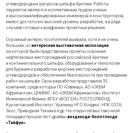
углеводородных ресурсов шельфа Арктики. Работы
лауреатов являются коллективным трудом ученых
и высококвалифицированных инженеров и конструкторов,
имеют достаточно высокий уровень разработки, а в ряде
случаев готовые к внедрению проектные решения.
Огромный интерес посетителей вызвала, хотя и не очень
большая, но
интересная выставочная экспозиция
на которой были представлены проекты освоения
нефтегазовых месторождений российской Арктики
и континентального шельфа, оборудование и технологии
для бурения и разработки морских месторождений
углеводородов и обеспечения безопасности при проведении
работ на шельфе. Свои разработки представили 35
компаний, среди которых ПО «Севмаш», АО «ОКБМ
Африкантов», ЦНИИАГ, АО «ОКБМ Африкантов», Институт
Инженерной Физики, ФГБУ «ВСЕГЕИ», РОСГЕОЛФОНД,
Курчатовский Институт, Уралмаш НГО Холдинг, НПК СОТА,
Экос, Приводная Техника и др. На открытой выставочной
площадке прошли тест-драйвы
вездехода-болотохода
«Тайфун».