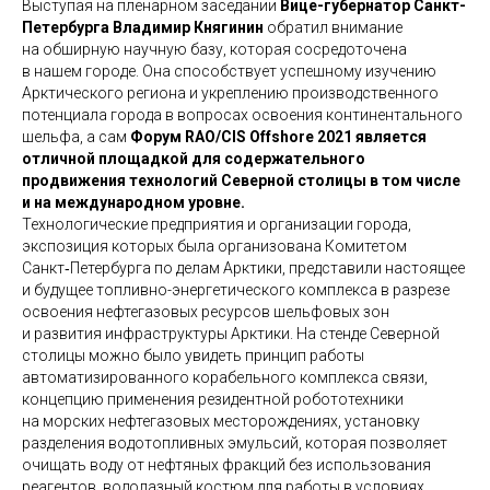
Выступая на пленарном заседании
Вице-губернатор Санкт-
Петербурга Владимир Княгинин
обратил внимание
на обширную научную базу, которая сосредоточена
в нашем городе. Она способствует успешному изучению
Арктического региона и укреплению производственного
потенциала города в вопросах освоения континентального
шельфа, а сам
Форум RAO/CIS Offshore 2021 является
отличной площадкой для содержательного
продвижения технологий Северной столицы в том числе
и на международном уровне.
Технологические предприятия и организации города,
экспозиция которых была организована Комитетом
Санкт‑Петербурга по делам Арктики, представили настоящее
и будущее топливно-энергетического комплекса в разрезе
освоения нефтегазовых ресурсов шельфовых зон
и развития инфраструктуры Арктики. На стенде Северной
столицы можно было увидеть принцип работы
автоматизированного корабельного комплекса связи,
концепцию применения резидентной робототехники
на морских нефтегазовых месторождениях, установку
разделения водотопливных эмульсий, которая позволяет
очищать воду от нефтяных фракций без использования
реагентов, водолазный костюм для работы в условиях