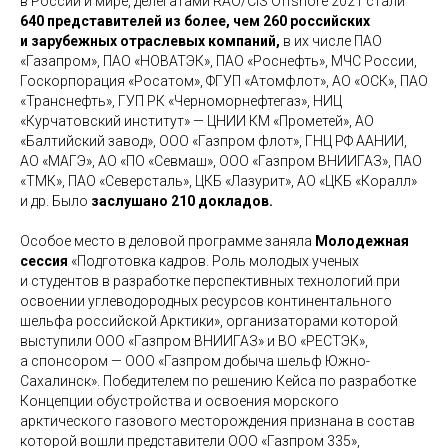
в России и мире, делегатами RAO/CIS Offshore 2021 стали
640 представителей из более, чем 260 российских
и зарубежных отраслевых компаний,
в их числе ПАО
«Газапром», ПАО «НОВАТЭК», ПАО «Роснефть», МЧС России,
Госкорпорация «Росатом», ФГУП «Атомфлот», АО «ОСК», ПАО
«Транснефть», ГУП РК «Черноморнефтегаз», НИЦ
«Курчатовский институт» — ЦНИИ КМ «Прометей», АО
«Балтийский завод», ООО «Газпром флот», ГНЦ РФ ААНИИ,
АО «МАГЭ», АО «ПО «Севмаш», ООО «Газпром ВНИИГАЗ», ПАО
«ТМК», ПАО «Северсталь», ЦКБ «Лазурит», АО «ЦКБ «Коралл»
и др. Было
заслушано 210 докладов.
Особое место в деловой программе заняла
Молодежная
сессия
«Подготовка кадров. Роль молодых ученых
и студентов в разработке перспективных технологий при
освоении углеводородных ресурсов континентального
шельфа российской Арктики», организаторами которой
выступили ООО «Газпром ВНИИГАЗ» и ВО «РЕСТЭК»,
а спонсором — ООО «Газпром добыча шельф Южно-
Сахалинск». Победителем по решению Кейса по разработке
Концепции обустройства и освоения морского
арктического газового месторождения признана в состав
которой вошли представители ООО «Газпром 335»,