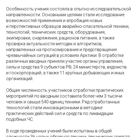
Особенность учения состояла в опытно-исследовательской
направленности. Основными целями стали исследование
возможностей применения и апробация новых
и перспективных образцов аварийно-спасательной техники,
технологий, технических средств, оборудования,
экипировки, снаряжения, рационов питания, а также
проверка актуальности методик и алгоритмов,
направленных на прогнозирование и предотвращение
чрезвычайных ситуаций в условиях Арктики. В отработке
различных вводных приняли участие органы управления,
силы и средства 9 субъектов РФ, 24 министерств, ведомств
и госкорпораций, а также 11 крупных добывающих и иных
организаций.
Общая численность участников отработки практических
мероприятий по вводным составила более чем 3 тысячи
человек и свыше 540 единиц техники. Ряд отработанных
технологий стали инновационными в методике
практических действий сил и средств по ликвидации
подобных ЧС.
В ходе проведенных учений были испытаны в общей
сложности 36 новых образцов техники, технических средств,