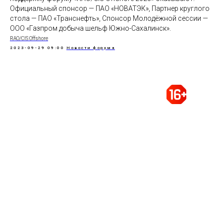
Официальный спонсор — ПАО «НОВАТЭК», Партнер круглого
стола — ПАО «Транснефть», Спонсор Молодёжной сессии —
ООО «Газпром добыча шельф Южно-Сахалинск».
RAO/CIS Offshore
2023-09-29 09:00
Новости форума
Организация и проведение выставок,
конференций, конгрессов, деловых миссий в
России и за рубежом
Тел.: +7 (812) 320 6363
доб. 743, 747, 748, 749
e-mail:
rao@rao-offshore.ru
ПЕТЕРБУРГСКИЙ
МЕЖДУНАРОДНЫЙ ГАЗОВЫЙ
ФОРУМ
Политика ООО «ВО «РЕСТЭК» в отношении обработки
персональных данных
Политика упоминаний на мероприятиях,
организуемых и проводимых
ООО «ВО «РЕСТЭК»
© 2025, ООО "ВО "РЕСТЭК"