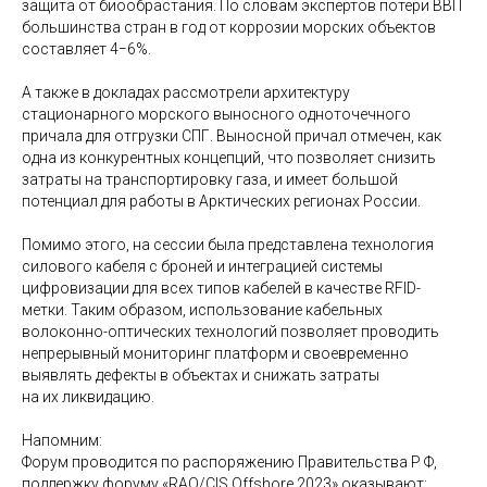
защита от биообрастания. По словам экспертов потери ВВП
большинства стран в год от коррозии морских объектов
составляет 4−6%.
А также в докладах рассмотрели архитектуру
стационарного морского выносного одноточечного
причала для отгрузки СПГ. Выносной причал отмечен, как
одна из конкурентных концепций, что позволяет снизить
затраты на транспортировку газа, и имеет большой
потенциал для работы в Арктических регионах России.
Помимо этого, на сессии была представлена технология
силового кабеля с броней и интеграцией системы
цифровизации для всех типов кабелей в качестве RFID-
метки. Таким образом, использование кабельных
волоконно-оптических технологий позволяет проводить
непрерывный мониторинг платформ и своевременно
выявлять дефекты в объектах и снижать затраты
на их ликвидацию.
Напомним:
Форум проводится по распоряжению Правительства Р Ф,
поддержку форуму «RAO/CIS Offshore 2023» оказывают: