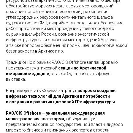
ресурсной базы арктического континентального шельфа,
обустройство морских нефтегазовых месторождений,
создание новой техники и технологий для освоения
углеводородных ресурсов континентального шельфа
судоходство по СМП, аварийно-спасательное обеспечение
работ при освоении месторождений углеводородного
сырья на шельфе России,
сознание энергетической
инфраструктуры для освоения месторождений Арктики,
а также вопросы обеспечения промышленно-экологической
безопасности в Арктике и пр.
Традиционно в рамках RAO/CIS Offshore запланировано
проведение тематической
секции по Арктической
и морской медицине
, а также будет работать фокус-
выставка.
Впервые делегаты Форума затронут
вопросы создания
цифровых технологий для Арктики и потребности
в создании и развитии цифровой IT-инфраструктуры.
RAO/CIS Offshore — уникальная международная
межотраслевая платформа,
объединяющая
представителей органов государственной власти, лидеров
мирового бизнеса и признанных экспертов отрасли