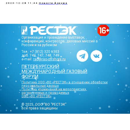
2023-12-28 11:44
Новости форума
Организация и проведение выставок,
конференций, конгрессов, деловых миссий в
России и за рубежом
Тел.: +7 (812) 320 6363
доб. 743, 747, 748, 749
e-mail:
rao@rao-offshore.ru
ПЕТЕРБУРГСКИЙ
МЕЖДУНАРОДНЫЙ ГАЗОВЫЙ
ФОРУМ
Политика ООО «ВО «РЕСТЭК» в отношении обработки
персональных данных
Политика упоминаний на мероприятиях,
организуемых и проводимых
ООО «ВО «РЕСТЭК»
© 2025, ООО "ВО "РЕСТЭК"
Все права защищены