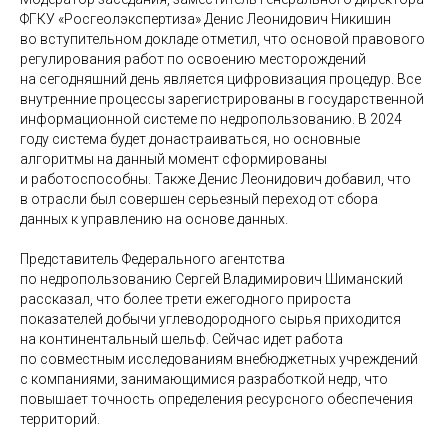
ФГКУ «Росгеолэкспертиза» Денис Леонидович Никишин
во вступительном докладе отметил, что основой правового
регулирования работ по освоению месторождений
на сегодняшний день является цифровизация процедур. Все
внутренние процессы зарегистрированы в государственной
информационной системе по недропользованию. В 2024
году система будет донастраиваться, но основные
алгоритмы на данный момент сформированы
и работоспособны. Также Денис Леонидович добавил, что
в отрасли был совершен серьезный переход от сбора
данных к управлению на основе данных.
Представитель Федерального агентства
по недропользованию Сергей Владимирович Шиманский
рассказал, что более трети ежегодного прироста
показателей добычи углеводородного сырья приходится
на континентальный шельф. Сейчас идет работа
по совместным исследованиям внебюджетных учреждений
с компаниями, занимающимися разработкой недр, что
повышает точность определения ресурсного обеспечения
территорий.