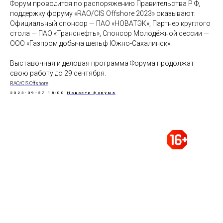
Форум проводится по распоряжению Правительства Р Ф,
поддержку форуму «RAO/CIS Offshore 2023» оказывают:
Официальный спонсор — ПАО «НОВАТЭК», Партнер круглого
стола — ПАО «Транснефть», Спонсор Молодёжной сессии —
ООО «Газпром добыча шельф Южно-Сахалинск».
Выставочная и деловая программа Форума продолжат
свою работу до 29 сентября.
RAO/CIS Offshore
2023-09-27 18:00
Новости форума
Организация и проведение выставок,
конференций, конгрессов, деловых миссий в
России и за рубежом
Тел.: +7 (812) 320 6363
доб. 743, 747, 748, 749
e-mail:
rao@rao-offshore.ru
ПЕТЕРБУРГСКИЙ
МЕЖДУНАРОДНЫЙ ГАЗОВЫЙ
ФОРУМ