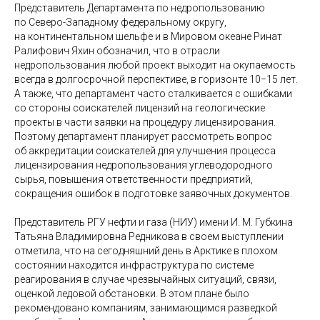
Представитель Департамента по недропользованию
по Северо-Западному федеральному округу,
на континентальном шельфе и в Мировом океане Ринат
Ралифович Яхин обозначил, что в отрасли
недропользования любой проект выходит на окупаемость
всегда в долгосрочной перспективе, в горизонте 10−15 лет.
А также, что департамент часто сталкивается с ошибками
со стороны соискателей лицензий на геологические
проекты в части заявки на процедуру лицензирования.
Поэтому департамент планирует рассмотреть вопрос
об аккредитации соискателей для улучшения процесса
лицензирования недропользования углеводородного
сырья, повышения ответственности предприятий,
сокращения ошибок в подготовке заявочных документов.
Представитель РГУ нефти и газа (НИУ) имени И. М. Губкина
Татьяна Владимировна Редникова в своем выступлении
отметила, что на сегодняшний день в Арктике в плохом
состоянии находится инфраструктура по системе
реагирования в случае чрезвычайных ситуаций, связи,
оценкой ледовой обстановки. В этом плане было
рекомендовано компаниям, занимающимся разведкой