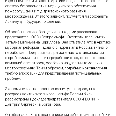
и добычей нефти и газов в Арктике, создавать собственные
систему безопасности и медицинского обеспечения,
пожаротушения и т. д. для точечного развития
месторождений. От этого зависит, получится ли сохранить
Арктику для будущих поколений.
Об особенностях обращения с отходами рассказала
представитель ООО «Газпромнефть-Экспертные решения»
Татьяна Евгеньевна Кириллова. Она отметила, что в Арктике
мусорная реформа, недавно внедренная в России, активно
не работает. Предприятия в регионе часто сталкиваются
с проблемами вывоза и переработки отходов со стороны
компаний-операторов, особенно на удаленных морских
месторождениях. Таким образом, подобные нововведения
требую апробации для предотвращения потенциальных
проблем.
Экономические вопросы освоения углеводородных
ресурсов континентального шельфа России были
рассмотрены в докладе представителя ООО «ГЕОКИН»
Дмитрия Сергеевича Богданова.
Он обозначил, что в плане снижения себестоимости добычи