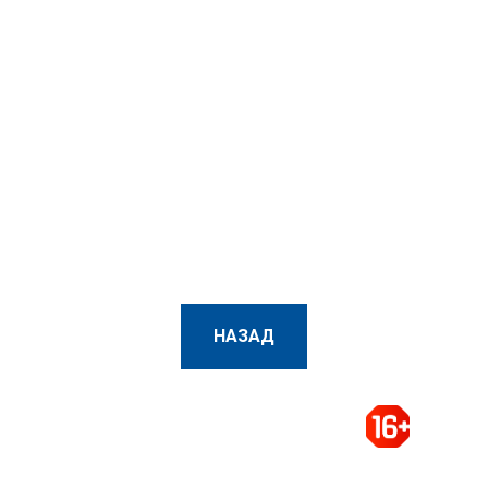
НАЗАД
Организация и проведение выставок,
конференций, конгрессов, деловых миссий в
России и за рубежом