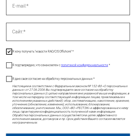
E-mail:*
Сайт:*
Я хочу получать "новости RAO/CIS Offshore" *
Я подтверждаю, что ознакомлен с
политикой конфиденциальности
*
Я даю свое согласие на обработку персональных данных *
Настоящим в соответствии с Федеральным законом № 152-Ф3 «О персональных
данных» от 27.06.2006 Вы подтверждаете свое согласие на обработку
персональных данных (с целью направления мне указанной выше информации, в
том числе на передачу соответствующей информации лицам, привлекаемым к
исполнениям указанных действий): сбор, систематизацию, накопление, хранение,
уточнение (обновление, изменение), использование, блокирование,
обезличивание, уничтожение. Мы, ООО «ВО «РЕСТЭК» и аффилированные к нему
лица, гарантируем конфиденциальность полученной нами информации.
Обработка персональных данных осуществляется в целях эффективного
исполнения заказов, договоров и пр. Срок действия Вашего согласия является
неограниченным.