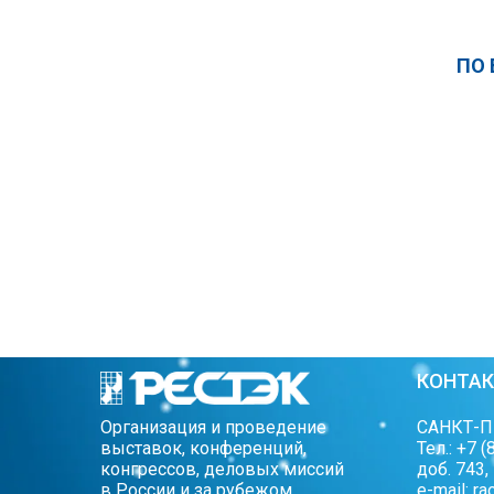
ПО
КОНТАК
Организация и проведение
САНКТ-П
выставок, конференций,
Тел.: +7 
конгрессов, деловых миссий
доб. 743,
в России и за рубежом
e-mail:
ra