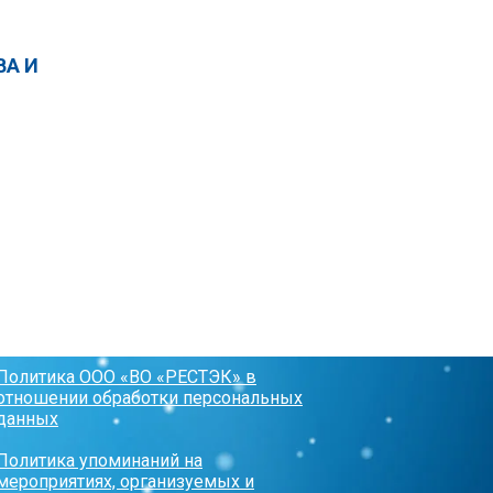
А И
Политика ООО «ВО «РЕСТЭК» в
отношении обработки персональных
данных
Политика упоминаний на
мероприятиях, организуемых и