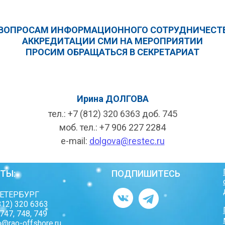
 ВОПРОСАМ ИНФОРМАЦИОННОГО СОТРУДНИЧЕСТВ
АККРЕДИТАЦИИ СМИ НА МЕРОПРИЯТИИ
ПРОСИМ ОБРАЩАТЬСЯ В СЕКРЕТАРИАТ
Ирина ДОЛГОВА
тел.: +7 (812) 320 6363 доб. 745
моб. тел.: +7 906 227 2284
e-mail:
dolgova@restec.ru
ТЫ:
ПОДПИШИТЕСЬ
ЕТЕРБУРГ
(812) 320 6363
 747, 748, 749
o@rao-offshore.ru