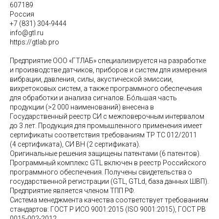
607189
Россия
+7 (831) 304-9444
info@gtl.ru
https://gtlab.pro
Предприятие ООО «ГТЛАБ» специализируется на разработке
и производстве датчиков, приборов и систем для измерения
вибрации, давления, силы, акустической эмиссии,
вихретоковых систем, а также программного обеспечения
для обработки и анализа сигналов. Бо́льшая часть
продукции (>2 000 наименований) внесена в
Государственный реестр СИ с межповерочным интервалом
до 3 лет. Продукция для промышленного применения имеет
сертификаты соответствия требованиям ТР ТС 012/2011
(4 сертификата), СИ ВН (2 сертификата).
Оригинальные решения защищены патентами (6 патентов).
Программный комплекс GTL включен в реестр Российского
программного обеспечения. Получены свидетельства о
государственной регистрации (GTL, GTLd, база данных ШВП).
Предприятие является членом ТПП РФ.
Система менеджмента качества соответствует требованиям
стандартов: ГОСТ Р ИСО 9001:2015 (ISO 9001:2015), ГОСТ РВ
0015-002-2012.